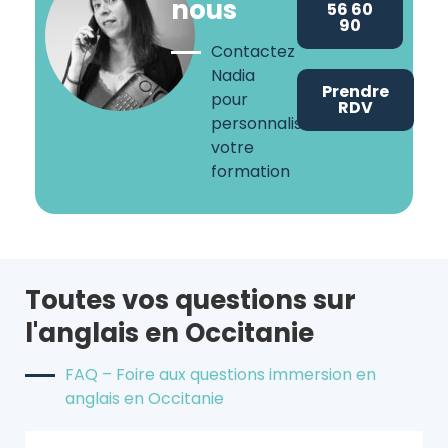
nous
56 60
90
Contactez
Nadia
Prendre
pour
RDV
personnaliser
votre
formation
Toutes vos questions sur
l'anglais en Occitanie
FAQ – Foire aux questions immersion en
anglais en Occitanie