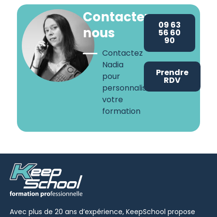
Contactez-
09 63
nous
56 60
90
Contactez
Nadia
Prendre
pour
RDV
personnaliser
votre
formation
Avec plus de 20 ans d’expérience, KeepSchool propose